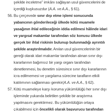
şekilde inceletme" imkânı sağlayan usul güvencelerini de
içerdiği kuşkusuzdur (
A.A. ve A.A.
, § 61).
Bu çerçevede
sınır dışı etme işlemi sonucunda
yabancının gönderileceği ülkede kötü muamele
yasağının ihlal edileceğinin iddia edilmesi hâlinde idari
ve yargısal makamlar tarafından söz konusu ülkede
gerçek bir ihlal riskinin bulunup bulunmadığı ayrıntılı
şekilde araştırılmalıdır.
Anılan usul güvencelerinin bir
gereği olarak idari makamlar tarafından alınan sınır dışı
kararlarının bağımsız bir yargı organı tarafından
denetlenmesi, bu denetim süresince sınır dışı kararlarının
icra edilmemesi ve yargılama sürecine tarafların etkili
katılımının sağlanması gerekir(
A.A. ve A.A.
, § 62).
Kötü muameleye karşı koruma yükümlülüğü her sınır dışı
işleminde yukarıda belirtilen şekilde bir araştırma
yapılmasını gerektirmez. Bu yükümlülüğün ortaya
çıkabilmesi için
öncelikli olarak başvurucu tarafından