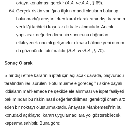
ortaya konulması gerekir (
A.A. ve A.A.
, § 69).
Gerçek riskin varlığına ilişkin maddi olguların bulunup
bulunmadığı araştırılırken kural olarak sınır dışı kararının
verildiği tarihteki koşullar dikkate alınmalıdır. Ancak
yapılacak değerlendirmenin sonucunu doğrudan
etkileyecek önemli gelişmeler olması hâlinde yeni durum
da gözönünde tutulmalıdır (
A.A. ve A.A.
, § 70).
Sonuç Olarak
Sınır dışı etme kararının iptali için açılacak davada, başvurucu
tarafından ileri sürülen “kötü muamele göreceği” riskine dayalı
iddiaların mahkemece ne şekilde ele alınması ve ispat faaliyeti
bakımından bu riskin nasıl değerlendirilmesi gerektiği önem arz
eden bir noktayı oluşturmaktadır. Anayasa Mahkemesi’nin bu
konudaki açıklayıcı kararı uygulamacılara yol gösterebilecek
kapsama sahiptir. Buna göre: