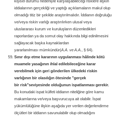
kişisel durumu nedeniyle karşılaşabileceği risklere ilişkin
iddialarının gerçekliği ve yaptığı açıklamaların makul olup
olmadığı titiz bir şekilde araştırılmalıdır. İddianın doğruluğu
ve/veya riskin varlığı araştırılırken ulusal veya
uluslararası kurum ve kuruluşların düzenledikleri
raporlardan ya da somut olay hakkında bilgi edinilmesini
sağlayacak başka kaynaklardan
yararlanılması mümkündür(
A.A. ve A.A.
, § 64).
Sınır dışı etme kararının uygulanması hâlinde kötü
muamele yasağının ihlal edilebileceğine karar
verebilmek için geri gönderilen ülkedeki riskin
varlığının bir olasılığın ötesinde "gerçek
bir risk"seviyesinde olduğunun ispatlanması gerekir.
Bu konudaki ispat külfeti iddianın niteliğine göre kamu
makamlarına ve/veya başvurucuya ait olabilir. İspat
yükümlülüğüne ilişkin aşağıda yer verilen değerlendirme
ölçütleri bir iddianın savunulabilir olup olmadığını