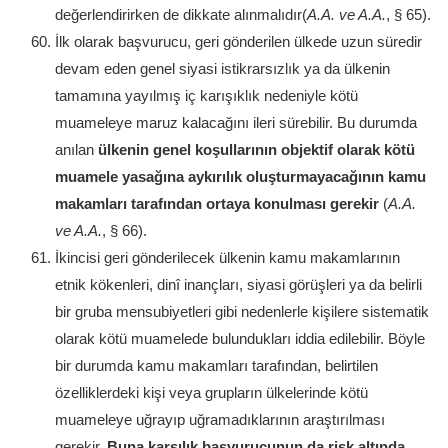
değerlendirirken de dikkate alınmalıdır(
A.A. ve A.A.
, § 65).
İlk olarak başvurucu, geri gönderilen ülkede uzun süredir
devam eden genel siyasi istikrarsızlık ya da ülkenin
tamamına yayılmış iç karışıklık nedeniyle kötü
muameleye maruz kalacağını ileri sürebilir. Bu durumda
anılan
ülkenin genel koşullarının objektif olarak kötü
muamele yasağına aykırılık oluşturmayacağının kamu
makamları tarafından ortaya konulması gerekir
(
A.A.
ve A.A.
, § 66).
İkincisi geri gönderilecek ülkenin kamu makamlarının
etnik kökenleri, dinî inançları, siyasi görüşleri ya da belirli
bir gruba mensubiyetleri gibi nedenlerle kişilere sistematik
olarak kötü muamelede bulundukları iddia edilebilir. Böyle
bir durumda kamu makamları tarafından, belirtilen
özelliklerdeki kişi veya grupların ülkelerinde kötü
muameleye uğrayıp uğramadıklarının araştırılması
gerekir.
Buna karşılık başvurucunun da risk altında