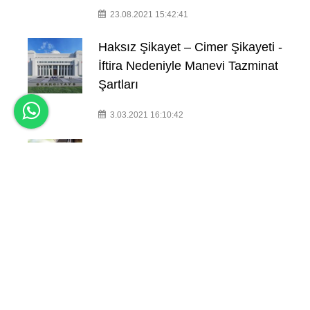
23.08.2021 15:42:41
Haksız Şikayet – Cimer Şikayeti -
İftira Nedeniyle Manevi Tazminat
Şartları
3.03.2021 16:10:42
Kiracının Kiralanan Yeri Mal
Sahibinin İzni Olmadan Başka
Birine Kiraya Vermesi ve Tahliye
Davası
18.06.2021 18:14:34