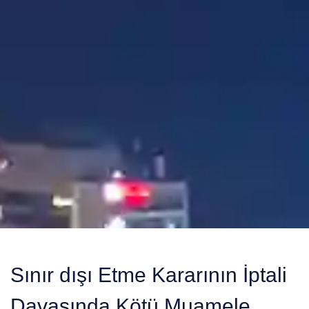
Sınır dışı Etme Kararının İptali
Davasında Kötü Muamele