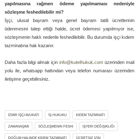
yapılmasına rağmen ödeme yapılmaması nedeniyle
sözleşme feshedilebilir mi?
İşçi, ulusal bayram veya genel bayram tatili ücretlerinin
ödenmesini talep ettiği halde, ücret ödemesi yapılmıyor ise,
sözleşmenin haklı nedenle feshedilebilir. Bu durumda işçi kıdem
tazminatına hak kazanır.
Daha fazla bilgi almak için
info@kutelhukuk.com
üzerinden mail
yolu ile, whatsapp hattından veya telefon numarası üzerinden
iletişime geçebilirsiniz.
İZMIR İŞÇI AVUKATI
İŞ HUKUKU
KIDEM TAZMINATI
ZAMANAŞIMI
SÖZLEŞMENIN FESHI
IŞYERI DEĞIŞIKLIĞI
DOĞUM HALINDE KIDEM TAZMINATI
ÜCRETSIZ IZIN