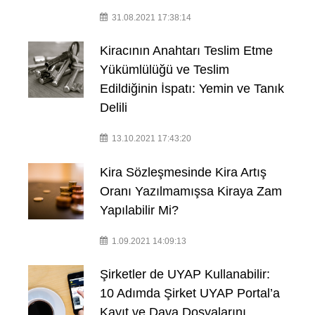
31.08.2021 17:38:14
Kiracının Anahtarı Teslim Etme
Yükümlülüğü ve Teslim
Edildiğinin İspatı: Yemin ve Tanık
Delili
13.10.2021 17:43:20
Kira Sözleşmesinde Kira Artış
Oranı Yazılmamışsa Kiraya Zam
Yapılabilir Mi?
1.09.2021 14:09:13
Şirketler de UYAP Kullanabilir:
10 Adımda Şirket UYAP Portal’a
Kayıt ve Dava Dosyalarını