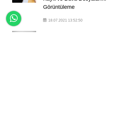
Görüntüleme
18.07.2021 13:52:50
Manevi Tazminat Taleplerinde
Kesinleşmeden İcra: Kişilik
Hakkına Saldırı, Trafik Kazası, İş
Kazası, Haksız Rekabet,
Boşanma, Ölüm ve Cismani
Zarar
23.08.2021 15:42:41
Haksız Şikayet – Cimer Şikayeti -
İftira Nedeniyle Manevi Tazminat
Şartları
3.03.2021 16:10:42