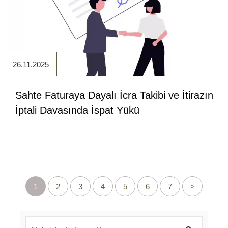
26.11.2025
Sahte Faturaya Dayalı İcra Takibi ve İtirazın
İptali Davasında İspat Yükü
1
2
3
4
5
6
7
>