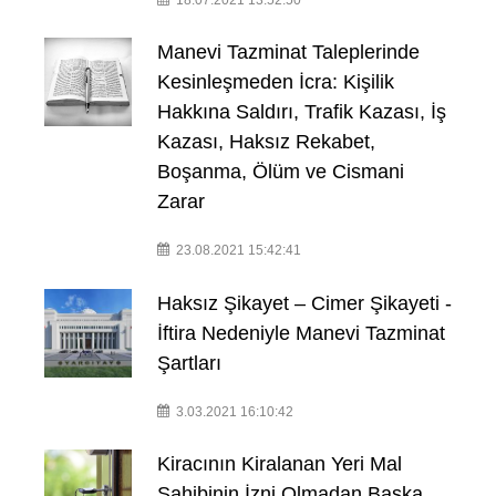
Manevi Tazminat Taleplerinde
Kesinleşmeden İcra: Kişilik
Hakkına Saldırı, Trafik Kazası, İş
Kazası, Haksız Rekabet,
Boşanma, Ölüm ve Cismani
Zarar
23.08.2021 15:42:41
Haksız Şikayet – Cimer Şikayeti -
İftira Nedeniyle Manevi Tazminat
Şartları
3.03.2021 16:10:42
Kiracının Kiralanan Yeri Mal
Sahibinin İzni Olmadan Başka